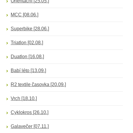
Orientační
[25.05.]
MCC
[08.06.]
Superbike
[28.06.]
Triatlon
[02.08.]
Duatlon
[16.08.]
Babí léto
[13.09.]
R2 textile časovka
[20.09.]
Vrch
[18.10.]
Cyklokros
[26.10.]
Galavečer
[07.11.]