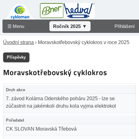
☰ Menu
Ročník 2025 ▼
Přihlášení
Úvodní strana
› Moravskotřebovský cyklokros v roce 2025
Příspěvky
Moravskotřebovský cyklokros
Druh akce
7. závod Kolárna Oderského poháru 2025 - lze se
zúčastnit na jakémkoli druhu kola vyjma elektrokol
Pořadatel
CK SLOVAN Moravská Třebová