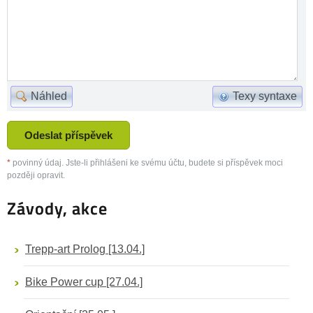
Náhled
Texy syntaxe
*
povinný údaj. Jste-li přihlášeni ke svému účtu, budete si příspěvek moci
později opravit.
Závody, akce
Trepp-art Prolog
[13.04.]
Bike Power cup
[27.04.]