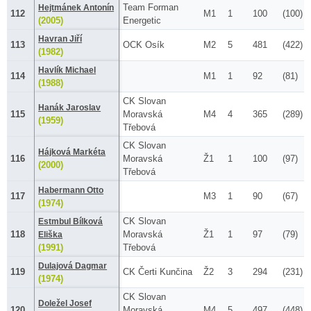
Team Forman
Hejtmánek Antonín
112
M1
1
100
(100)
(2005)
Energetic
Havran Jiří
113
OCK Osík
M2
5
481
(422)
(1982)
Havlík Michael
114
M1
1
92
(81)
(1988)
CK Slovan
Hanák Jaroslav
115
Moravská
M4
4
365
(289)
(1959)
Třebová
CK Slovan
Hájková Markéta
116
Moravská
Ž1
1
100
(97)
(2000)
Třebová
Habermann Otto
117
M3
1
90
(67)
(1974)
CK Slovan
Estmbul Bílková
118
Moravská
Ž1
1
97
(79)
Eliška
(1991)
Třebová
Dulajová Dagmar
119
CK Čerti Kunčina
Ž2
3
294
(231)
(1974)
CK Slovan
Doležel Josef
120
Moravská
M4
5
497
(448)