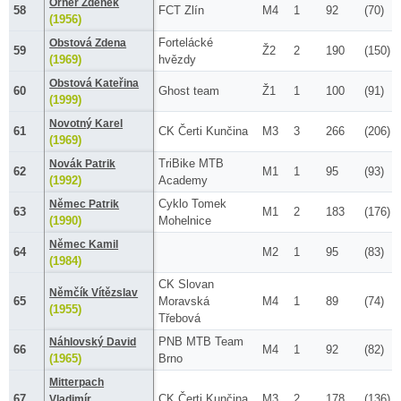
Orner Zdeněk
58
FCT Zlín
M4
1
92
(70)
(1956)
Fortelácké
Obstová Zdena
59
Ž2
2
190
(150)
(1969)
hvězdy
Obstová Kateřina
60
Ghost team
Ž1
1
100
(91)
(1999)
Novotný Karel
61
CK Čerti Kunčina
M3
3
266
(206)
(1969)
TriBike MTB
Novák Patrik
62
M1
1
95
(93)
(1992)
Academy
Cyklo Tomek
Němec Patrik
63
M1
2
183
(176)
(1990)
Mohelnice
Němec Kamil
64
M2
1
95
(83)
(1984)
CK Slovan
Němčík Vítězslav
65
Moravská
M4
1
89
(74)
(1955)
Třebová
PNB MTB Team
Náhlovský David
66
M4
1
92
(82)
(1965)
Brno
Mitterpach
67
CK Čerti Kunčina
M3
2
178
(136)
Vladimír