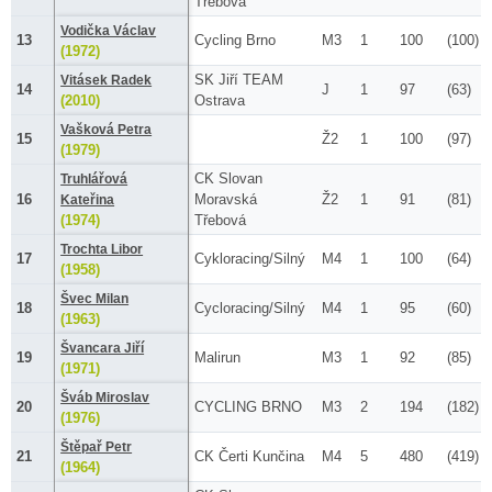
Třebová
Vodička Václav
13
Cycling Brno
M3
1
100
(100)
(1972)
SK Jiří TEAM
Vitásek Radek
14
J
1
97
(63)
(2010)
Ostrava
Vašková Petra
15
Ž2
1
100
(97)
(1979)
CK Slovan
Truhlářová
16
Moravská
Ž2
1
91
(81)
Kateřina
(1974)
Třebová
Trochta Libor
17
Cykloracing/Silný
M4
1
100
(64)
(1958)
Švec Milan
18
Cycloracing/Silný
M4
1
95
(60)
(1963)
Švancara Jiří
19
Malirun
M3
1
92
(85)
(1971)
Šváb Miroslav
20
CYCLING BRNO
M3
2
194
(182)
(1976)
Štěpař Petr
21
CK Čerti Kunčina
M4
5
480
(419)
(1964)