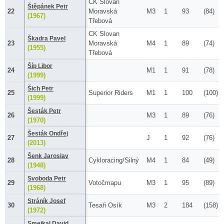
CK Slovan
Štěpánek Petr
22
Moravská
M3
1
93
(84)
(1967)
Třebová
CK Slovan
Škadra Pavel
23
Moravská
M4
1
89
(74)
(1955)
Třebová
Šíp Libor
24
M1
1
91
(78)
(1999)
Šich Petr
25
Superior Riders
M1
1
100
(100)
(1999)
Šesták Petr
26
M3
1
89
(76)
(1970)
Šesták Ondřej
27
J
1
92
(76)
(2013)
Šenk Jaroslav
28
Cykloracing/Silný
M4
1
84
(49)
(1948)
Svoboda Petr
29
Votočmapu
M3
1
95
(89)
(1968)
Stráník Josef
30
Tesaři Osík
M3
2
184
(158)
(1972)
Smejkal David