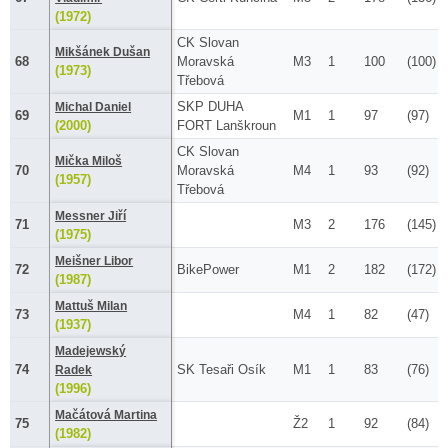
(1972)
CK Slovan
Mikšánek Dušan
68
Moravská
M3
1
100
(100)
(1973)
Třebová
SKP DUHA
Michal Daniel
69
M1
1
97
(97)
(2000)
FORT Lanškroun
CK Slovan
Mička Miloš
70
Moravská
M4
1
93
(92)
(1957)
Třebová
Messner Jiří
71
M3
2
176
(145)
(1975)
Meišner Libor
72
BikePower
M1
2
182
(172)
(1987)
Mattuš Milan
73
M4
1
82
(47)
(1937)
Madejewský
74
SK Tesaři Osík
M1
1
83
(76)
Radek
(1996)
Mačátová Martina
75
Ž2
1
92
(84)
(1982)