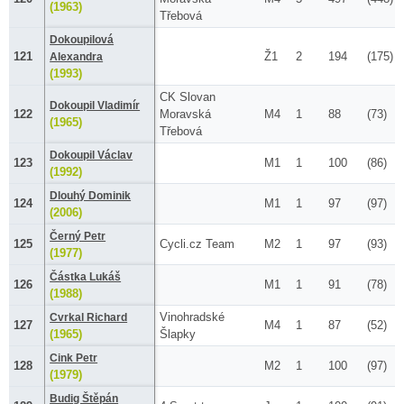
(1963)
Třebová
Dokoupilová
121
Ž1
2
194
(175)
Alexandra
(1993)
CK Slovan
Dokoupil Vladimír
122
Moravská
M4
1
88
(73)
(1965)
Třebová
Dokoupil Václav
123
M1
1
100
(86)
(1992)
Dlouhý Dominik
124
M1
1
97
(97)
(2006)
Černý Petr
125
Cycli.cz Team
M2
1
97
(93)
(1977)
Částka Lukáš
126
M1
1
91
(78)
(1988)
Vinohradské
Cvrkal Richard
127
M4
1
87
(52)
(1965)
Šlapky
Cink Petr
128
M2
1
100
(97)
(1979)
Budig Štěpán