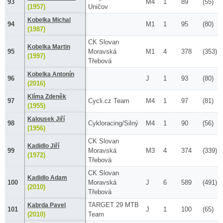
93
M4
1
89
(55)
(1957)
Uničov
Kobelka Michal
94
M1
1
95
(80)
(1987)
CK Slovan
Kobelka Martin
95
Moravská
M1
4
378
(353)
(1997)
Třebová
Kobelka Antonín
96
J
1
93
(80)
(2016)
Klíma Zdeněk
97
Cycli.cz Team
M4
1
97
(81)
(1955)
Kalousek Jiří
98
Cykloracing/Silný
M4
1
90
(56)
(1956)
CK Slovan
Kadidlo Jiří
99
Moravská
M3
4
374
(339)
(1972)
Třebová
CK Slovan
Kadidlo Adam
100
Moravská
J
6
589
(491)
(2010)
Třebová
TARGET 29 MTB
Kabrda Pavel
101
J
1
100
(65)
(2010)
Team