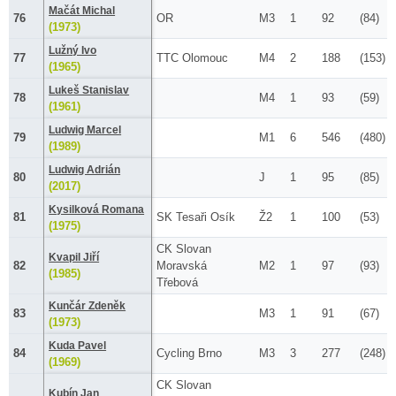
Mačát Michal
76
OR
M3
1
92
(84)
(1973)
Lužný Ivo
77
TTC Olomouc
M4
2
188
(153)
(1965)
Lukeš Stanislav
78
M4
1
93
(59)
(1961)
Ludwig Marcel
79
M1
6
546
(480)
(1989)
Ludwig Adrián
80
J
1
95
(85)
(2017)
Kysilková Romana
81
SK Tesaři Osík
Ž2
1
100
(53)
(1975)
CK Slovan
Kvapil Jiří
82
Moravská
M2
1
97
(93)
(1985)
Třebová
Kunčár Zdeněk
83
M3
1
91
(67)
(1973)
Kuda Pavel
84
Cycling Brno
M3
3
277
(248)
(1969)
CK Slovan
Kubín Jan