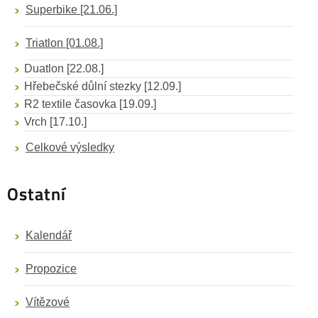
Superbike
[21.06.]
Triatlon
[01.08.]
Duatlon
[22.08.]
Hřebečské důlní stezky
[12.09.]
R2 textile časovka
[19.09.]
Vrch
[17.10.]
Celkové výsledky
Ostatní
Kalendář
Propozice
Vítězové