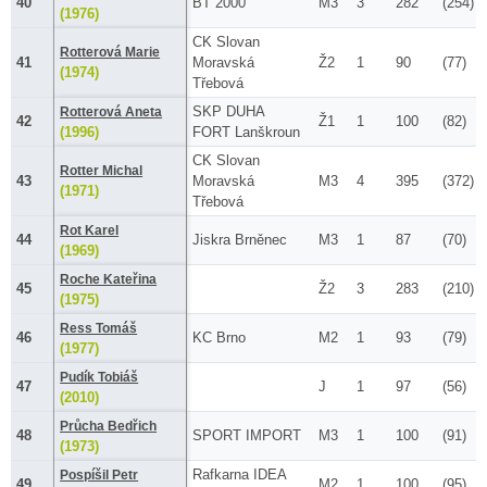
40
BT 2000
M3
3
282
(254)
(1976)
CK Slovan
Rotterová Marie
41
Moravská
Ž2
1
90
(77)
(1974)
Třebová
SKP DUHA
Rotterová Aneta
42
Ž1
1
100
(82)
(1996)
FORT Lanškroun
CK Slovan
Rotter Michal
43
Moravská
M3
4
395
(372)
(1971)
Třebová
Rot Karel
44
Jiskra Brněnec
M3
1
87
(70)
(1969)
Roche Kateřina
45
Ž2
3
283
(210)
(1975)
Ress Tomáš
46
KC Brno
M2
1
93
(79)
(1977)
Pudík Tobiáš
47
J
1
97
(56)
(2010)
Průcha Bedřich
48
SPORT IMPORT
M3
1
100
(91)
(1973)
Rafkarna IDEA
Pospíšil Petr
49
M2
1
100
(95)