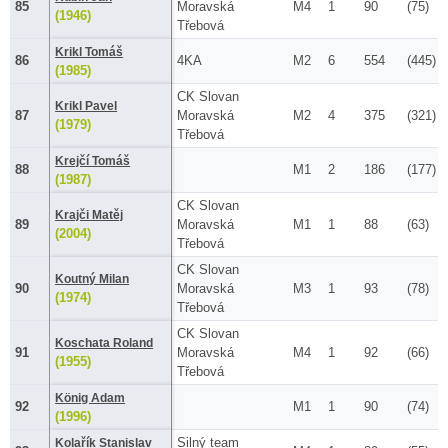
85
Moravská
M4
1
90
(75)
(1946)
Třebová
Krikl Tomáš
86
4KA
M2
6
554
(445)
(1985)
CK Slovan
Krikl Pavel
87
Moravská
M2
4
375
(321)
(1979)
Třebová
Krejčí Tomáš
88
M1
2
186
(177)
(1987)
CK Slovan
Krajči Matěj
89
Moravská
M1
1
88
(63)
(2004)
Třebová
CK Slovan
Koutný Milan
90
Moravská
M3
1
93
(78)
(1974)
Třebová
CK Slovan
Koschata Roland
91
Moravská
M4
1
92
(66)
(1955)
Třebová
König Adam
92
M1
1
90
(74)
(1996)
Silný team
Kolařík Stanislav