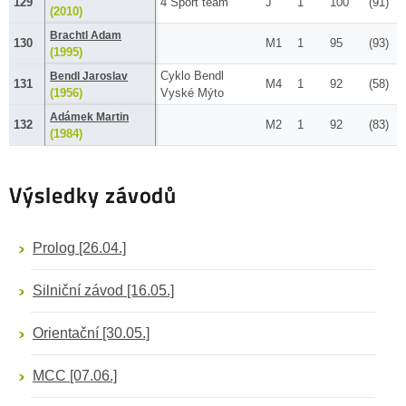
129
4 Sport team
J
1
100
(91)
(2010)
Brachtl Adam
130
M1
1
95
(93)
(1995)
Cyklo Bendl
Bendl Jaroslav
131
M4
1
92
(58)
(1956)
Vyské Mýto
Adámek Martin
132
M2
1
92
(83)
(1984)
Výsledky závodů
Prolog
[26.04.]
Silniční závod
[16.05.]
Orientační
[30.05.]
MCC
[07.06.]