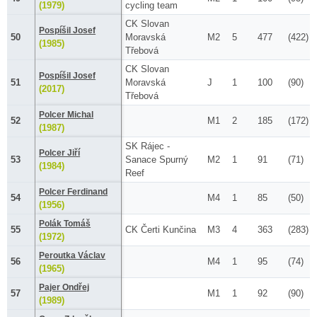
(1979)
cycling team
CK Slovan
Pospíšil Josef
50
Moravská
M2
5
477
(422)
(1985)
Třebová
CK Slovan
Pospíšil Josef
51
Moravská
J
1
100
(90)
(2017)
Třebová
Polcer Michal
52
M1
2
185
(172)
(1987)
SK Rájec -
Polcer Jiří
53
Sanace Spurný
M2
1
91
(71)
(1984)
Reef
Polcer Ferdinand
54
M4
1
85
(50)
(1956)
Polák Tomáš
55
CK Čerti Kunčina
M3
4
363
(283)
(1972)
Peroutka Václav
56
M4
1
95
(74)
(1965)
Pajer Ondřej
57
M1
1
92
(90)
(1989)