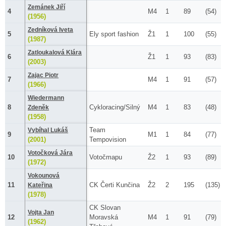
Zemánek Jiří
4
M4
1
89
(54)
(1956)
Zedníková Iveta
5
Ely sport fashion
Ž1
1
100
(55)
(1987)
Zatloukalová Klára
6
Ž1
1
93
(83)
(2003)
Zajac Piotr
7
M4
1
91
(57)
(1966)
Wiedermann
8
Cykloracing/Silný
M4
1
83
(48)
Zdeněk
(1958)
Team
Vybíhal Lukáš
9
M1
1
84
(77)
(2001)
Tempovision
Votočková Jára
10
Votočmapu
Ž2
1
93
(89)
(1972)
Vokounová
11
CK Čerti Kunčina
Ž2
2
195
(135)
Kateřina
(1978)
CK Slovan
Vojta Jan
12
Moravská
M4
1
91
(79)
(1962)