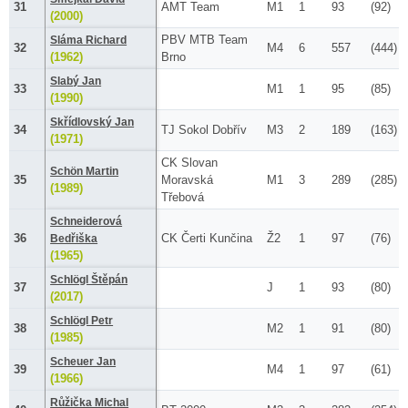
31
AMT Team
M1
1
93
(92)
(2000)
PBV MTB Team
Sláma Richard
32
M4
6
557
(444)
(1962)
Brno
Slabý Jan
33
M1
1
95
(85)
(1990)
Skřídlovský Jan
34
TJ Sokol Dobřív
M3
2
189
(163)
(1971)
CK Slovan
Schön Martin
35
Moravská
M1
3
289
(285)
(1989)
Třebová
Schneiderová
36
CK Čerti Kunčina
Ž2
1
97
(76)
Bedřiška
(1965)
Schlögl Štěpán
37
J
1
93
(80)
(2017)
Schlögl Petr
38
M2
1
91
(80)
(1985)
Scheuer Jan
39
M4
1
97
(61)
(1966)
Růžička Michal