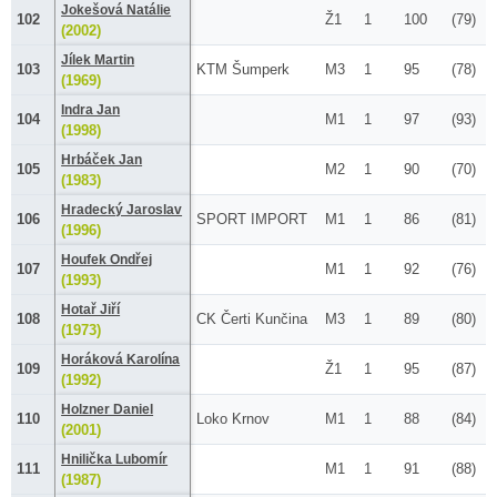
Jokešová Natálie
102
Ž1
1
100
(79)
(2002)
Jílek Martin
103
KTM Šumperk
M3
1
95
(78)
(1969)
Indra Jan
104
M1
1
97
(93)
(1998)
Hrbáček Jan
105
M2
1
90
(70)
(1983)
Hradecký Jaroslav
106
SPORT IMPORT
M1
1
86
(81)
(1996)
Houfek Ondřej
107
M1
1
92
(76)
(1993)
Hotař Jiří
108
CK Čerti Kunčina
M3
1
89
(80)
(1973)
Horáková Karolína
109
Ž1
1
95
(87)
(1992)
Holzner Daniel
110
Loko Krnov
M1
1
88
(84)
(2001)
Hnilička Lubomír
111
M1
1
91
(88)
(1987)