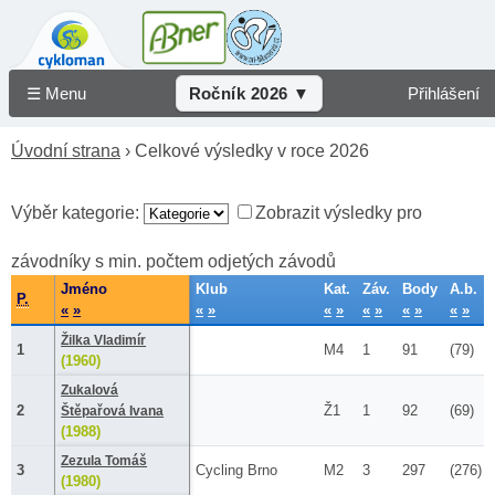
☰ Menu
Ročník 2026 ▼
Přihlášení
Úvodní strana
› Celkové výsledky v roce 2026
Výběr kategorie:
Zobrazit výsledky pro
závodníky s min. počtem odjetých závodů
Jméno
Klub
Kat.
Záv.
Body
A.b.
P.
«
»
«
»
«
»
«
»
«
»
«
»
Žilka Vladimír
1
M4
1
91
(79)
(1960)
Zukalová
2
Ž1
1
92
(69)
Štěpařová Ivana
(1988)
Zezula Tomáš
3
Cycling Brno
M2
3
297
(276)
(1980)