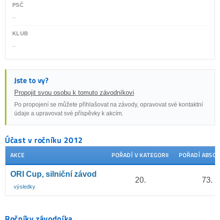
PSČ
–
KLUB
–
Jste to vy?
Propojit svou osobu k tomuto závodníkovi
Po propojení se můžete přihlašovat na závody, opravovat své kontaktní
údaje a upravovat své příspěvky k akcím.
Účast v ročníku 2012
AKCE
POŘADÍ V KATEGORII
POŘADÍ ABSO
ORI Cup, silniční závod
20.
73.
výsledky
Ročníky závodníka