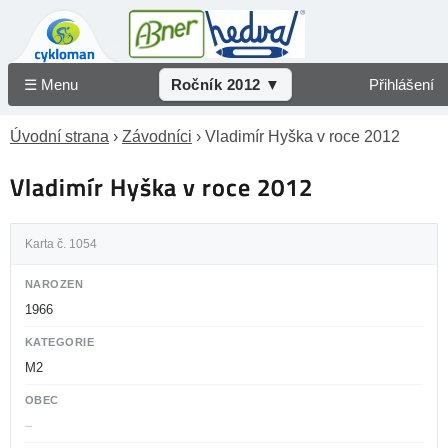
☰ Menu
Ročník 2012 ▼
Přihlášení
Úvodní strana
›
Závodníci
› Vladimír Hyška v roce 2012
Vladimír Hyška v roce 2012
Karta č. 1054
NAROZEN
1966
KATEGORIE
M2
OBEC
–