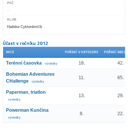
PSČ
–
KLUB
Haibike Cykloněmčík
Účast v ročníku 2012
AKCE
POŘADÍ V KATEGORII
POŘADÍ ABSO
Terénní časovka
18.
42.
výsledky
Bohemian Adventures
11.
65.
CHallenge
výsledky
Paperman, triatlon
13.
29.
výsledky
Powerman Kunčina
8.
22.
výsledky