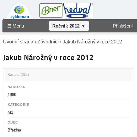
☰ Menu
Ročník 2012 ▼
Přihlášení
Úvodní strana
›
Závodníci
› Jakub Nárožný v roce 2012
Jakub Nárožný v roce 2012
Karta č. 1927
NAROZEN
1989
KATEGORIE
M1
OBEC
Březina