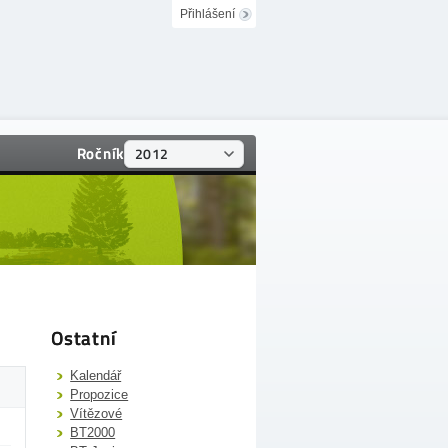
Přihlášení
Ročník
Ostatní
Kalendář
Propozice
Vítězové
BT2000