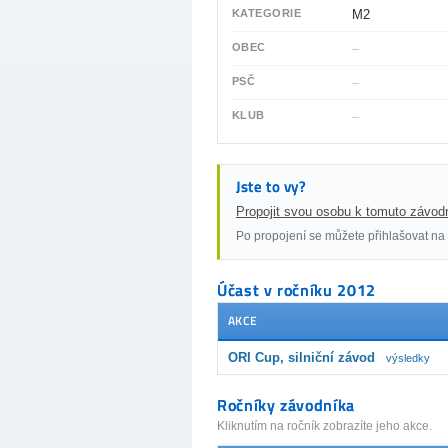
KATEGORIE
M2
OBEC
–
PSČ
–
KLUB
–
Jste to vy?
Propojit svou osobu k tomuto závod
Po propojení se můžete přihlašovat na 
Účast v ročníku 2012
AKCE
ORI Cup, silniční závod
výsledky
Ročníky závodníka
Kliknutím na ročník zobrazíte jeho akce.