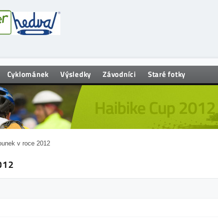
Cyklománek
Výsledky
Závodníci
Staré fotky
Haibike Cup 2012
ounek v roce 2012
012