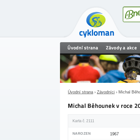
Úvodní strana
Závody a akce
Úvodní strana
›
Závodníci
› Michal Běh
Michal Běhounek v roce 2
Karta č. 2111
NAROZEN
1967