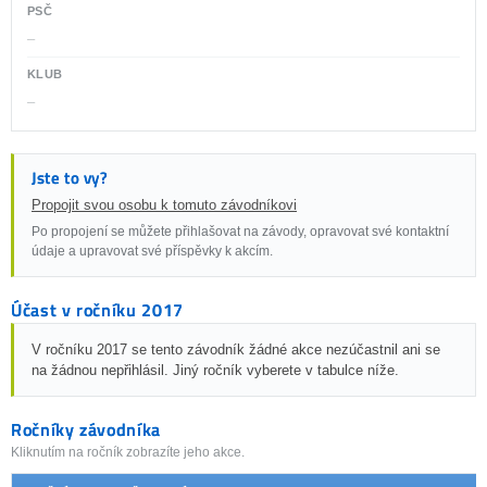
PSČ
–
KLUB
–
Jste to vy?
Propojit svou osobu k tomuto závodníkovi
Po propojení se můžete přihlašovat na závody, opravovat své kontaktní
údaje a upravovat své příspěvky k akcím.
Účast v ročníku 2017
V ročníku 2017 se tento závodník žádné akce nezúčastnil ani se
na žádnou nepřihlásil. Jiný ročník vyberete v tabulce níže.
Ročníky závodníka
Kliknutím na ročník zobrazíte jeho akce.