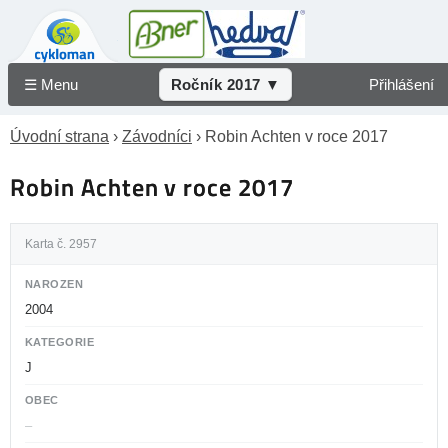
☰ Menu
Ročník 2017 ▼
Přihlášení
Úvodní strana
›
Závodníci
› Robin Achten v roce 2017
Robin Achten v roce 2017
Karta č. 2957
NAROZEN
2004
KATEGORIE
J
OBEC
–