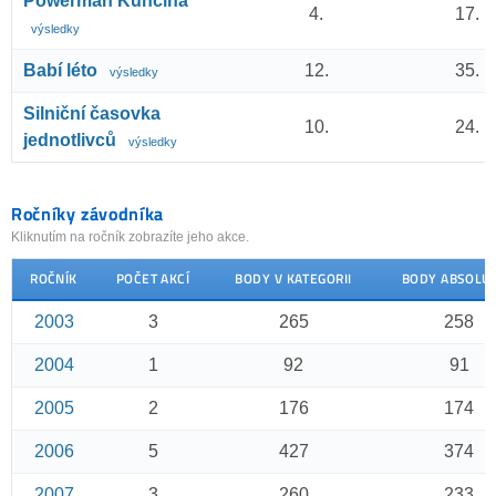
Powerman Kunčina
4.
17.
výsledky
Babí léto
12.
35.
výsledky
Silniční časovka
10.
24.
jednotlivců
výsledky
Ročníky závodníka
Kliknutím na ročník zobrazíte jeho akce.
ROČNÍK
POČET AKCÍ
BODY V KATEGORII
BODY ABSOLU
2003
3
265
258
2004
1
92
91
2005
2
176
174
2006
5
427
374
2007
3
260
233