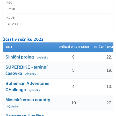
PSČ
57101
KLUB
BT 2000
Účast v ročníku 2022
AKCE
POŘADÍ V KATEGORII
POŘADÍ ABSO
Silniční prolog
9.
22.
výsledky
SUPERBIKE - terénní
5.
19.
časovka
výsledky
Bohemian Adventures
4.
10.
CHallenge
výsledky
Městské cross country
10.
27.
výsledky