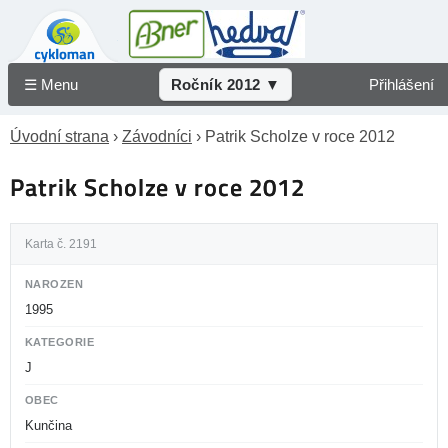
☰ Menu
Ročník 2012 ▼
Přihlášení
Úvodní strana
›
Závodníci
› Patrik Scholze v roce 2012
Patrik Scholze v roce 2012
Karta č. 2191
NAROZEN
1995
KATEGORIE
J
OBEC
Kunčina