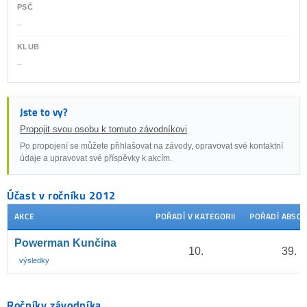
PSČ
–
KLUB
–
Jste to vy?
Propojit svou osobu k tomuto závodníkovi
Po propojení se můžete přihlašovat na závody, opravovat své kontaktní
údaje a upravovat své příspěvky k akcím.
Účast v ročníku 2012
AKCE
POŘADÍ V KATEGORII
POŘADÍ ABSO
Powerman Kunčina
10.
39.
výsledky
Ročníky závodníka