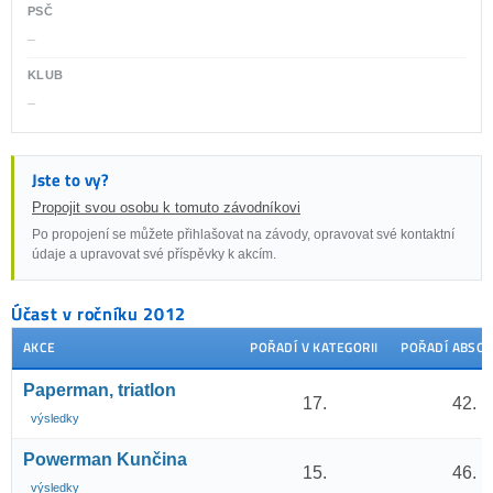
PSČ
–
KLUB
–
Jste to vy?
Propojit svou osobu k tomuto závodníkovi
Po propojení se můžete přihlašovat na závody, opravovat své kontaktní
údaje a upravovat své příspěvky k akcím.
Účast v ročníku 2012
AKCE
POŘADÍ V KATEGORII
POŘADÍ ABSO
Paperman, triatlon
17.
42.
výsledky
Powerman Kunčina
15.
46.
výsledky