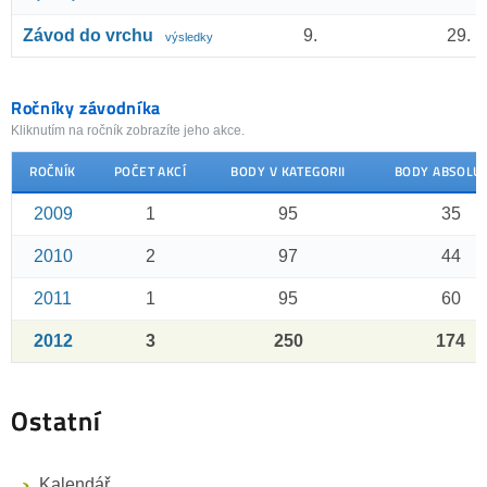
Závod do vrchu
9.
29.
výsledky
Ročníky závodníka
Kliknutím na ročník zobrazíte jeho akce.
ROČNÍK
POČET AKCÍ
BODY V KATEGORII
BODY ABSOLU
2009
1
95
35
2010
2
97
44
2011
1
95
60
2012
3
250
174
Ostatní
Kalendář