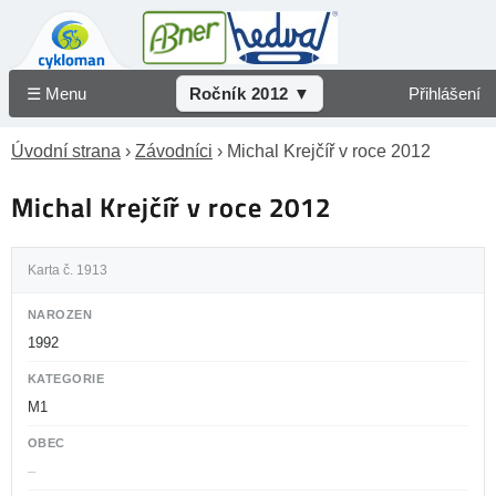
☰ Menu
Ročník 2012 ▼
Přihlášení
Úvodní strana
›
Závodníci
› Michal Krejčíř v roce 2012
Michal Krejčíř v roce 2012
Karta č. 1913
NAROZEN
1992
KATEGORIE
M1
OBEC
–